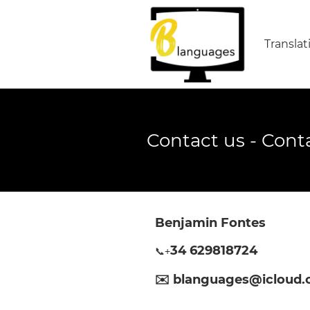
Translat
Contact us - Con
Benjamin Fontes
34 629818724
📞+
✉️ blanguages@icloud